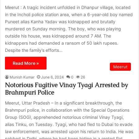
Meerut : A tragic incident unfolded in Dhanpur village, located
in the Incholi police station area, when a 6-year-old boy named
Puneet alias Kanha Yadav was kidnapped and brutally
murdered on Sunday morning. The boy, who was playing
outside his house, was kidnapped around 7 AM. The
kidnappers had demanded a ransom of 50 lakh rupees.
Despite the family’s efforts…
Read More »
Meerut
Munish Kumar
June 6, 2024
0
26
Notorious Fugitive Vinay Tyagi Arrested by
Brahmpuri Police
Meerut, Uttar Pradesh – In a significant breakthrough, the
Brahmpuri police, in collaboration with the Special Operations
Group (SOG), apprehended notorious criminal Vinay Tyagi,
alias Tinku, on Tuesday. Tyagi, who had fled to Dubai to evade
law enforcement, was arrested upon his return to India. He was
nabbed in Delhi, where he had been hiding in a rented flat.