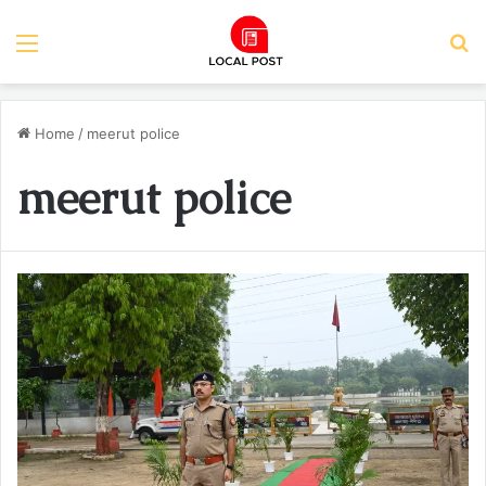
Menu
S
Home
/
meerut police
meerut police