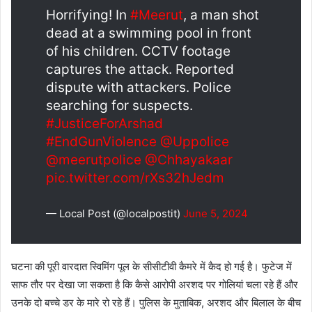
Horrifying! In
#Meerut
, a man shot
dead at a swimming pool in front
of his children. CCTV footage
captures the attack. Reported
dispute with attackers. Police
searching for suspects.
#JusticeForArshad
#EndGunViolence
@Uppolice
@meerutpolice
@Chhayakaar
pic.twitter.com/rXs32hJedm
— Local Post (@localpostit)
June 5, 2024
घटना की पूरी वारदात स्विमिंग पूल के सीसीटीवी कैमरे में कैद हो गई है। फुटेज में
साफ तौर पर देखा जा सकता है कि कैसे आरोपी अरशद पर गोलियां चला रहे हैं और
उनके दो बच्चे डर के मारे रो रहे हैं। पुलिस के मुताबिक, अरशद और बिलाल के बीच