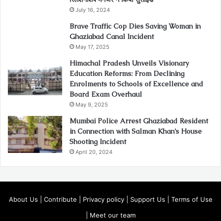
July 16, 2024
Brave Traffic Cop Dies Saving Woman in
Ghaziabad Canal Incident
May 17, 2025
Himachal Pradesh Unveils Visionary
Education Reforms: From Declining
Enrolments to Schools of Excellence and
Board Exam Overhaul
May 9, 2025
Mumbai Police Arrest Ghaziabad Resident
in Connection with Salman Khan’s House
Shooting Incident
April 20, 2024
About Us
|
Contribute
|
Privacy policy
|
Support Us
|
Terms of Use
|
Meet our team