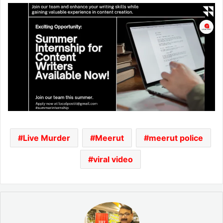
Live Murder
Meerut
meerut police
viral video