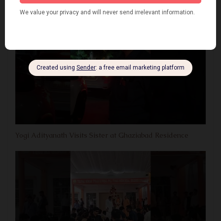
Yogi Adityanath Visits Sister at Ghaziabad Residence