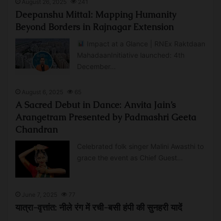
August 26, 2025
241
Deepanshu Mittal: Mapping Humanity
Beyond Borders in Rajnagar Extension
Impact at a Glance | RNEx Raktdaan
MahadaanInitiative launched: 4th
December…
August 6, 2025
65
A Sacred Debut in Dance: Anvita Jain’s
Arangetram Presented by Padmashri Geeta
Chandran
Celebrated folk singer Malini Awasthi to
grace the event as Chief Guest…
June 7, 2025
77
यात्रा-वृत्तांत: नीले रंग में रची-बसी हंपी की सुनहरी यादें