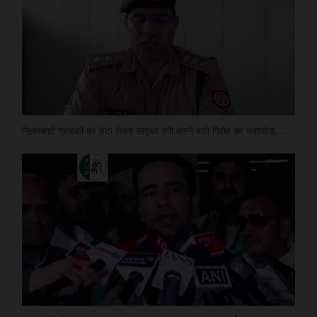
फ्लिपकार्ट ग्राहकों का डेटा लेकर साइबर ठगी करने वाले गिरोह का भंडाफोड़, छह गिरफ्तार