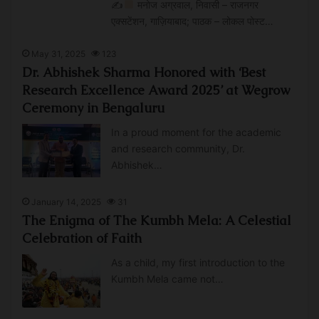
✍
मनोज अग्रवाल, निवासी – राजनगर
एक्सटेंशन, गाज़ियाबाद; पाठक – लोकल पोस्ट…
May 31, 2025
123
Dr. Abhishek Sharma Honored with ‘Best
Research Excellence Award 2025’ at Wegrow
Ceremony in Bengaluru
In a proud moment for the academic
and research community, Dr.
Abhishek…
January 14, 2025
31
The Enigma of The Kumbh Mela: A Celestial
Celebration of Faith
As a child, my first introduction to the
Kumbh Mela came not…