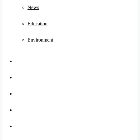
News
Education
Environment
Koo
FB
Twitter
Youtube
Instagram