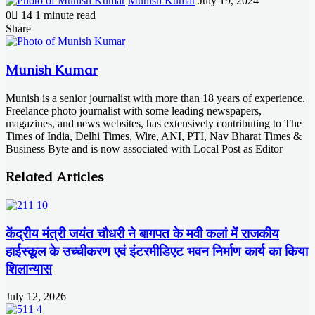
Munish Kumar
July 19, 2024
an
0
14
1 minute read
email
Facebook
X
LinkedIn
Messenger
Messenger
WhatsApp
Telegram
Share
Facebook
X
LinkedIn
Messenger
Messenger
WhatsApp
Telegram
Share
Print
via
Email
Munish Kumar
Munish is a senior journalist with more than 18 years of experience.
Freelance photo journalist with some leading newspapers,
magazines, and news websites, has extensively contributing to The
Times of India, Delhi Times, Wire, ANI, PTI, Nav Bharat Times &
Business Byte and is now associated with Local Post as Editor
Related Articles
केंद्रीय मंत्री जयंत चौधरी ने बागपत के मवी कलां में राजकीय
हाईस्कूल के उच्चीकरण एवं इंटरमीडिएट भवन निर्माण कार्य का किया
शिलान्यास
July 12, 2026