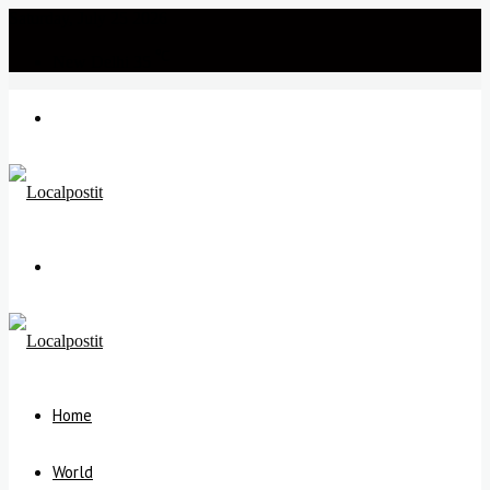
Saturday, July 25 2026
℃
New Delhi
35
Menu
Search
for
Home
World