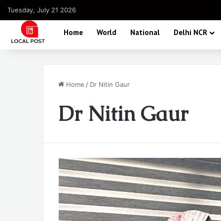
Tuesday, July 21 2026
Home
World
National
Delhi NCR
Home
/
Dr Nitin Gaur
Dr Nitin Gaur