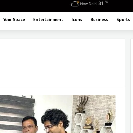
℃
31
New Delhi
Your Space
Entertainment
Icons
Business
Sports