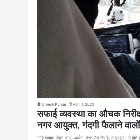
Umesh Kumar
April 1, 2023
सफाई व्यवस्था का औचक निरीक्
नगर आयुक्त, गंदगी फैलाने वालों 
गाज़ियाबाद: मोहन नगर, अर्थला, मेरठ रोड तिराहे, ठाकुरद्वारा, से ह