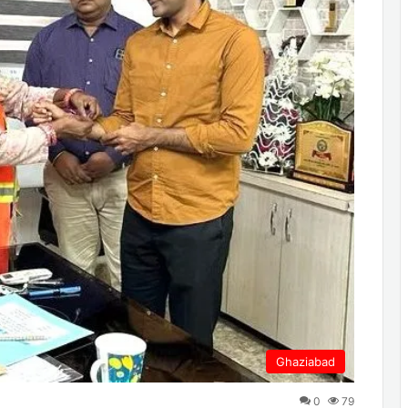
Ghaziabad
0
79