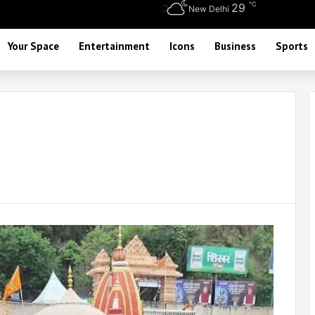
℃
29
New Delhi
Your Space
Entertainment
Icons
Business
Sports