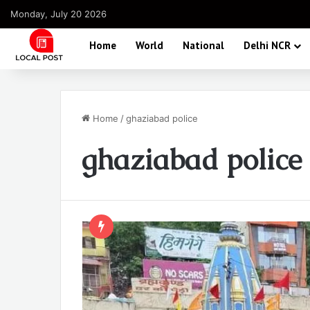
Monday, July 20 2026
Home
World
National
Delhi NCR
Home
/
ghaziabad police
ghaziabad police