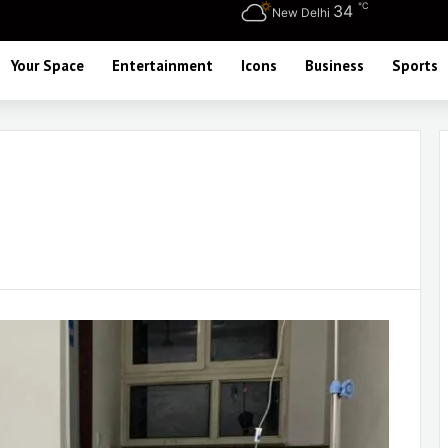
℃
34
New Delhi
Your Space
Entertainment
Icons
Business
Sports