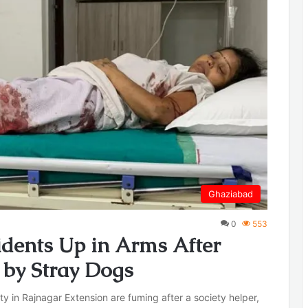
Ghaziabad
0
553
dents Up in Arms After
 by Stray Dogs
 in Rajnagar Extension are fuming after a society helper,