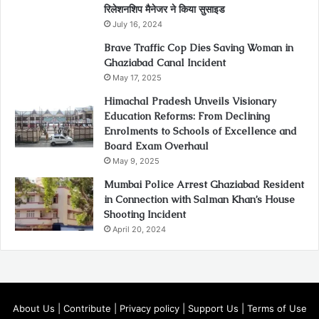
रिलेशनशिप मैनेजर ने किया सुसाइड
July 16, 2024
Brave Traffic Cop Dies Saving Woman in
Ghaziabad Canal Incident
May 17, 2025
Himachal Pradesh Unveils Visionary
Education Reforms: From Declining
Enrolments to Schools of Excellence and
Board Exam Overhaul
May 9, 2025
Mumbai Police Arrest Ghaziabad Resident
in Connection with Salman Khan’s House
Shooting Incident
April 20, 2024
About Us
|
Contribute
|
Privacy policy
|
Support Us
|
Terms of Use