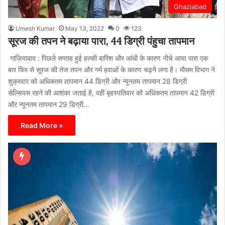
Ghaziabad
Umesh Kumar
May 13, 2022
0
123
सूरज की तपन ने बढ़ाया पारा, 44 डिग्री पंहुचा तापमान
गाज़ियाबाद : पिछले सप्ताह हुई हल्की बारिश और आंधी के कारण नीचे आया पारा एक
बार फिर से सूरज की तेज तपन और गर्म हवाओं के कारण चढ़ने लगा है। मौसम विभाग ने
शुक्रवार को अधिकतम तापमान 44 डिग्री और न्यूनतम तापमान 28 डिग्री
सेल्सियस रहने की आशंका जताई है, वहीं बृहस्पतिवार को अधिकतम तापमान 42 डिग्री
और न्यूनतम तापमान 29 डिग्री…
Read More »