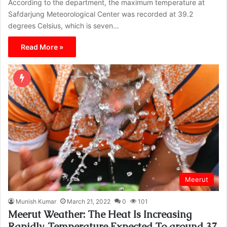
According to the department, the maximum temperature at
Safdarjung Meteorological Center was recorded at 39.2
degrees Celsius, which is seven…
Read More »
Meerut
Munish Kumar
March 21, 2022
0
101
Meerut Weather: The Heat Is Increasing
Rapidly, Temperature Expected To around 37