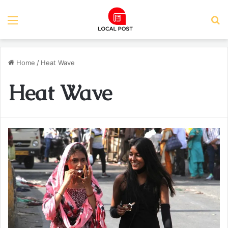
Menu
S
Home
/
Heat Wave
Heat Wave