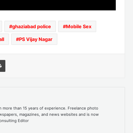
ghaziabad police
Mobile Sex
ll
PS Vijay Nagar
l
Print
th more than 15 years of experience. Freelance photo
newspapers, magazines, and news websites and is now
onsulting Editor