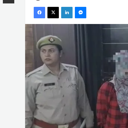
an
Facebook
X
LinkedIn
Messenger
email