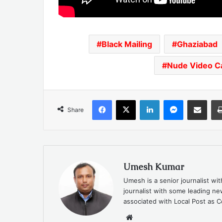
Black Mailing
Ghaziabad
Nude Video Ca
Facebook
X
LinkedIn
Messenger
Share via Emai
Share
Umesh Kumar
Umesh is a senior journalist wi
journalist with some leading 
associated with Local Post as C
Website