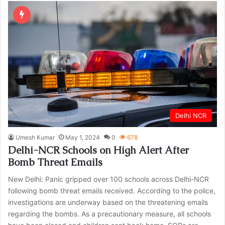
Delhi NCR
Umesh Kumar
May 1, 2024
0
678
Delhi-NCR Schools on High Alert After
Bomb Threat Emails
New Delhi: Panic gripped over 100 schools across Delhi-NCR
following bomb threat emails received. According to the police,
investigations are underway based on the threatening emails
regarding the bombs. As a precautionary measure, all schools