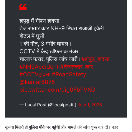
हापुड़ में भीषण हादसा
तेज रफ्तार कार NH-9 स्थित राजाजी हवेली
होटल में घुसी
1 की मौत, 3 गंभीर घायल।
CCTV में कैद खौफनाक मंजर
चालक फरार, पुलिस जांच जारी।
#हापुड़_हादसा
#NH9Accident
#तेजरफ्तार_कार
#CCTVहादसा
#RoadSafety
@kumar6875
pic.twitter.com/qig0FbPVXG
— Local Post (@localpostit)
July 1, 2025
सूचना मिलते ही
पुलिस मौके पर पहुंची
और मामले की जांच शुरू कर दी। कार