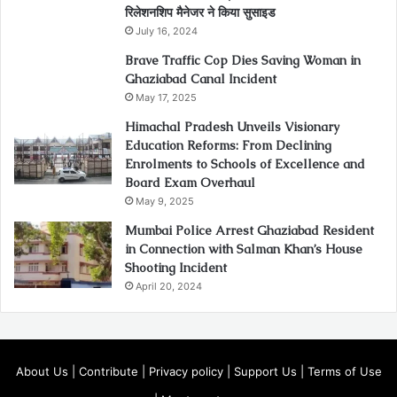
रिलेशनशिप मैनेजर ने किया सुसाइड
July 16, 2024
Brave Traffic Cop Dies Saving Woman in
Ghaziabad Canal Incident
May 17, 2025
Himachal Pradesh Unveils Visionary
Education Reforms: From Declining
Enrolments to Schools of Excellence and
Board Exam Overhaul
May 9, 2025
Mumbai Police Arrest Ghaziabad Resident
in Connection with Salman Khan’s House
Shooting Incident
April 20, 2024
About Us
|
Contribute
|
Privacy policy
|
Support Us
|
Terms of Use