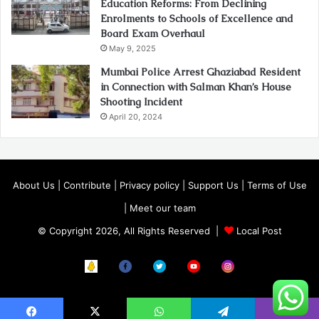
Education Reforms: From Declining
Enrolments to Schools of Excellence and
Board Exam Overhaul
May 9, 2025
Mumbai Police Arrest Ghaziabad Resident
in Connection with Salman Khan’s House
Shooting Incident
April 20, 2024
About Us
|
Contribute
|
Privacy policy
|
Support Us
|
Terms of Use
|
Meet our team
© Copyright 2026, All Rights Reserved |
Local Post
Koo
FB
Twitter
Youtube
Instagram