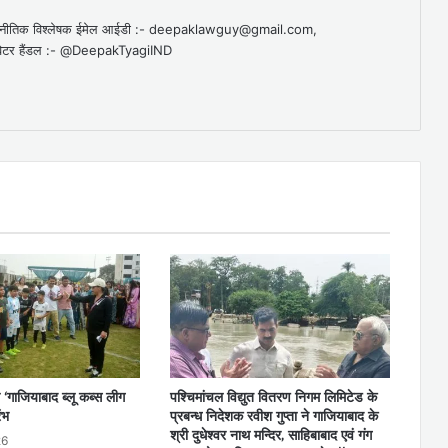
व राजनीतिक विश्लेषक ईमेल आईडी :- deepaklawguy@gmail.com,
र हैंडल :- @DeepakTyagiIND
 ‘गाजियाबाद ब्लू कब्स लीग
पश्चिमांचल विद्युत वितरण निगम लिमिटेड के
ंभ
प्रबन्ध निदेशक रवीश गुप्ता ने गाजियाबाद के
श्री दुधेश्वर नाथ मन्दिर, साहिबाबाद एवं गंग
26