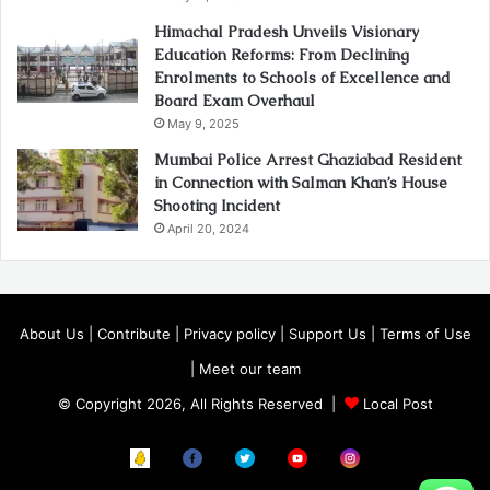
Himachal Pradesh Unveils Visionary
Education Reforms: From Declining
Enrolments to Schools of Excellence and
Board Exam Overhaul
May 9, 2025
Mumbai Police Arrest Ghaziabad Resident
in Connection with Salman Khan’s House
Shooting Incident
April 20, 2024
About Us
|
Contribute
|
Privacy policy
|
Support Us
|
Terms of Use
|
Meet our team
© Copyright 2026, All Rights Reserved |
Local Post
Koo
FB
Twitter
Youtube
Instagram