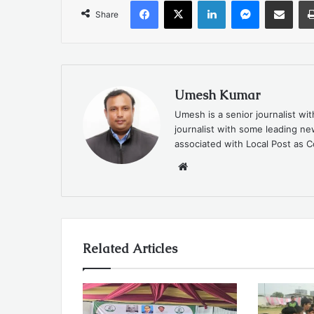
Facebook
X
LinkedIn
Messenger
Share via Emai
Share
Umesh Kumar
Umesh is a senior journalist wi
journalist with some leading 
associated with Local Post as C
Website
Related Articles