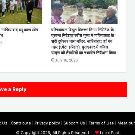
 ‘गाजियाबाद ब्लू कब्स लीग
पश्चिमांचल विद्युत वितरण निगम लिमिटेड के
ंभ
प्रबन्ध निदेशक रवीश गुप्ता ने गाजियाबाद के
श्री दुधेश्वर नाथ मन्दिर, साहिबाबाद एवं गंग
26
नहर (छोटा हरिद्वार), मुरादनगर मे कॉवड
यात्रा की तैयारियों का स्थलीन निरीक्षण किया
July 18, 2026
ve a Reply
t Us
|
Contribute
|
Privacy policy
|
Support Us
|
Terms of Use
|
Meet our
© Copyright 2026, All Rights Reserved |
Local Post