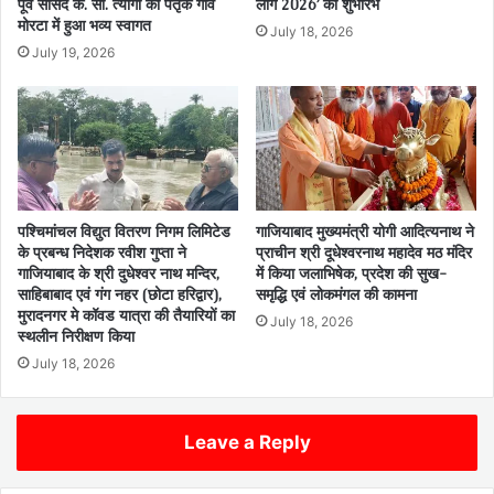
पूर्व सांसद के. सी. त्यागी का पैतृक गांव
लीग 2026’ का शुभारंभ
मोरटा में हुआ भव्य स्वागत
July 18, 2026
July 19, 2026
पश्चिमांचल विद्युत वितरण निगम लिमिटेड
गाजियाबाद मुख्यमंत्री योगी आदित्यनाथ ने
के प्रबन्ध निदेशक रवीश गुप्ता ने
प्राचीन श्री दूधेश्वरनाथ महादेव मठ मंदिर
गाजियाबाद के श्री दुधेश्वर नाथ मन्दिर,
में किया जलाभिषेक, प्रदेश की सुख-
साहिबाबाद एवं गंग नहर (छोटा हरिद्वार),
समृद्धि एवं लोकमंगल की कामना
मुरादनगर मे कॉवड यात्रा की तैयारियों का
July 18, 2026
स्थलीन निरीक्षण किया
July 18, 2026
Leave a Reply