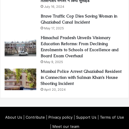
रिलेशनशिप मैनेजर ने किया सुसाइड
July 16, 2024
Brave Traffic Cop Dies Saving Woman in
Ghaziabad Canal Incident
May 17, 2025
Himachal Pradesh Unveils Visionary
Education Reforms: From Declining
Enrolments to Schools of Excellence and
Board Exam Overhaul
May 9, 2025
Mumbai Police Arrest Ghaziabad Resident
in Connection with Salman Khan’s House
Shooting Incident
April 20, 2024
About Us
|
Contribute
|
Privacy policy
|
Support Us
|
Terms of Use
|
Meet our team