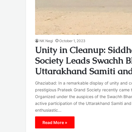
NK Negi
October 1, 2023
Unity in Cleanup: Siddh
Society Leads Swachh B
Uttarakhand Samiti and
Ghaziabad: In a remarkable display of unity and co
prestigious Prateek Grand Society recently came 
Organized under the auspices of the Swachh Bharat
active participation of the Uttarakhand Samiti and
enthusiastic…
Read More »