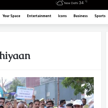
℃
34
New Delhi
Your Space
Entertainment
Icons
Business
Sports
hiyaan