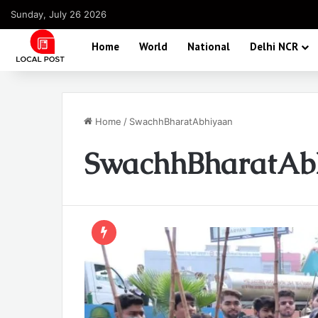
Sunday, July 26 2026
Home
World
National
Delhi NCR
Home
/
SwachhBharatAbhiyaan
SwachhBharatAb