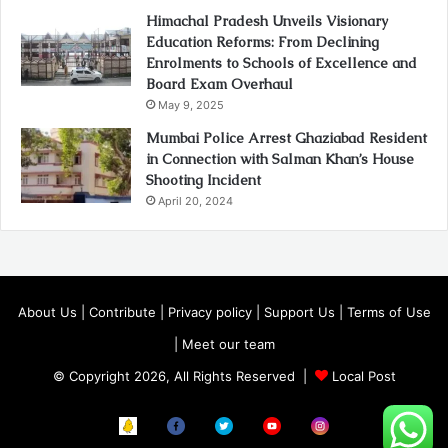
Himachal Pradesh Unveils Visionary
Education Reforms: From Declining
Enrolments to Schools of Excellence and
Board Exam Overhaul
May 9, 2025
Mumbai Police Arrest Ghaziabad Resident
in Connection with Salman Khan’s House
Shooting Incident
April 20, 2024
About Us
|
Contribute
|
Privacy policy
|
Support Us
|
Terms of Use
|
Meet our team
© Copyright 2026, All Rights Reserved |
Local Post
Koo
FB
Twitter
Youtube
Instagram