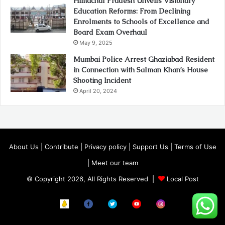
Himachal Pradesh Unveils Visionary
Education Reforms: From Declining
Enrolments to Schools of Excellence and
Board Exam Overhaul
May 9, 2025
Mumbai Police Arrest Ghaziabad Resident
in Connection with Salman Khan’s House
Shooting Incident
April 20, 2024
About Us
|
Contribute
|
Privacy policy
|
Support Us
|
Terms of Use
|
Meet our team
© Copyright 2026, All Rights Reserved |
Local Post
Koo
FB
Twitter
Youtube
Instagram