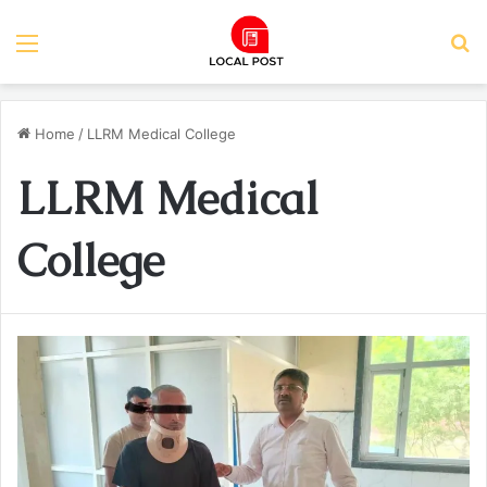
Menu
S
Home
/
LLRM Medical College
LLRM Medical
College