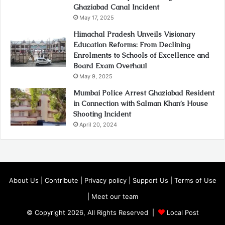
Ghaziabad Canal Incident
May 17, 2025
Himachal Pradesh Unveils Visionary
Education Reforms: From Declining
Enrolments to Schools of Excellence and
Board Exam Overhaul
May 9, 2025
Mumbai Police Arrest Ghaziabad Resident
in Connection with Salman Khan’s House
Shooting Incident
April 20, 2024
About Us
|
Contribute
|
Privacy policy
|
Support Us
|
Terms of Use
|
Meet our team
© Copyright 2026, All Rights Reserved |
Local Post