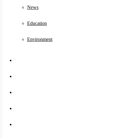
News
Education
Environment
Koo
FB
Twitter
Youtube
Instagram