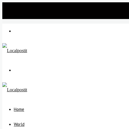
Friday, July 24 2026
℃
New Delhi
30
Menu
Search
for
Home
World