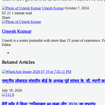
Send
Umesh Kumar
October 7, 2024
an
0
21
1 minute read
email
Facebook
X
LinkedIn
Messenger
Messenger
WhatsApp
Telegram
Share
Facebook
X
LinkedIn
Messenger
Messenger
WhatsApp
Telegram
Share
Print
via
Email
Umesh Kumar
Umesh is a senior journalist with more than 15 years of experience. 
Editor
Website
Related Articles
राष्ट्रीय लोकदल संसदीय बोर्ड के अध्यक्ष पूर्व सांसद के. सी. त्यागी क
July 19, 2026
मैरी कॉम ने किया ‘गाजियाबाद ब्लू कब्स लीग 2026’ का शुभारंभ