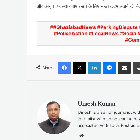
और कानून व्यवस्था बनाए रखने के लिए सख्त कदम उठाने की चेत
#GhaziabadNews #ParkingDispute 
#PoliceAction #LocalNews #Social
#Comm
Facebook
X
LinkedIn
Messenger
Share via Emai
Share
Umesh Kumar
Umesh is a senior journalist wi
journalist with some leading 
associated with Local Post as C
Website