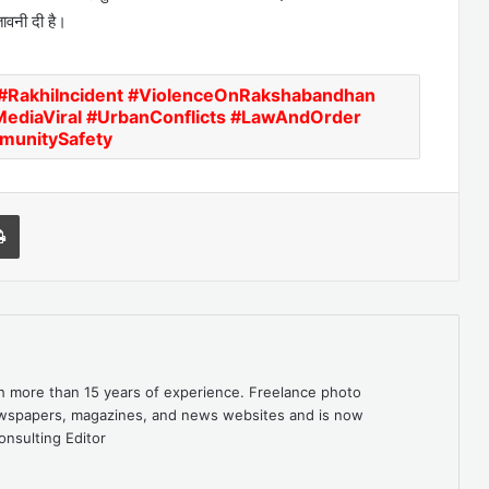
ावनी दी है।
#RakhiIncident #ViolenceOnRakshabandhan
MediaViral #UrbanConflicts #LawAndOrder
unitySafety
l
Print
th more than 15 years of experience. Freelance photo
newspapers, magazines, and news websites and is now
onsulting Editor