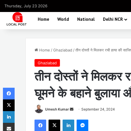
Thursday, July 23 2026
Home
World
National
Delhi NCR
Home
/
Ghaziabad
/
तीन दोस्तों ने मिलकर रची हत्या की साजि
Ghaziabad
तीन दोस्तों ने मिलकर र
Facebook
घूमने के बहाने बुलाय
X
Send
Umesh Kumar
September 24, 2024
LinkedIn
an
Facebook
X
LinkedIn
Messenger
Share via Email
email