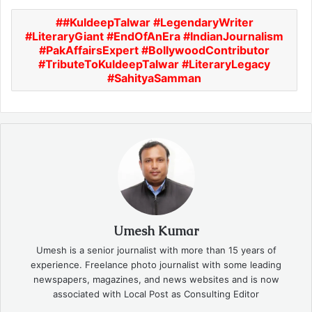
#KuldeepTalwar #LegendaryWriter
#LiteraryGiant #EndOfAnEra #IndianJournalism
#PakAffairsExpert #BollywoodContributor
#TributeToKuldeepTalwar #LiteraryLegacy
#SahityaSamman
Umesh Kumar
Umesh is a senior journalist with more than 15 years of
experience. Freelance photo journalist with some leading
newspapers, magazines, and news websites and is now
associated with Local Post as Consulting Editor