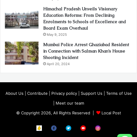
Himachal Pradesh Unveils Visionary
Education Reforms: From Declining
Enrolments to Schools of Excellence and
Board Exam Overhaul
May 9, 2025
Mumbai Police Arrest Ghaziabad Resident
in Connection with Salman Khan’s House
Shooting Incident
April 20, 2024
About Us
|
Contribute
|
Privacy policy
|
Support Us
|
Terms of Use
|
Meet our team
© Copyright 2026, All Rights Reserved |
Local Post
Koo
FB
Twitter
Youtube
Instagram