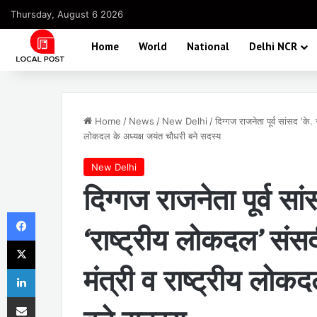
Thursday, August 6 2026
Home
World
National
Delhi NCR
Home
/
News
/
New Delhi
/
दिग्गज राजनेता पूर्व सांसद ‘के. 
लोकदल के अध्यक्ष जयंत चौधरी बने सदस्य
New Delhi
दिग्गज राजनेता पूर्व सां
Facebook
‘राष्ट्रीय लोकदल’ संसदी
X
मंत्री व राष्ट्रीय लोक
LinkedIn
Share via Email