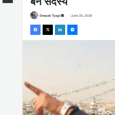
बने सदस्य
Send
Deepak Tyagi
June 30, 2026
an
Facebook
X
LinkedIn
Messenger
email