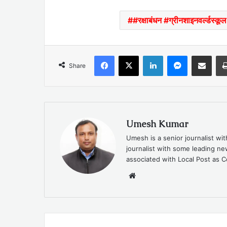
#रक्षाबंधन #ग्रीनशाइनवर्ल्डस्कू
Facebook
X
LinkedIn
Messenger
Share via Emai
Share
Umesh Kumar
Umesh is a senior journalist wi
journalist with some leading 
associated with Local Post as C
Website