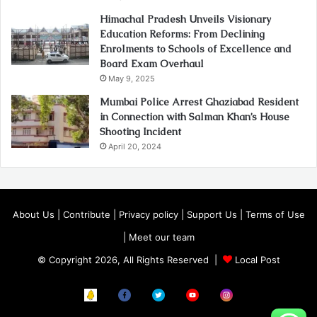
Himachal Pradesh Unveils Visionary
Education Reforms: From Declining
Enrolments to Schools of Excellence and
Board Exam Overhaul
May 9, 2025
Mumbai Police Arrest Ghaziabad Resident
in Connection with Salman Khan’s House
Shooting Incident
April 20, 2024
About Us
|
Contribute
|
Privacy policy
|
Support Us
|
Terms of Use
|
Meet our team
© Copyright 2026, All Rights Reserved |
Local Post
Koo
FB
Twitter
Youtube
Instagram