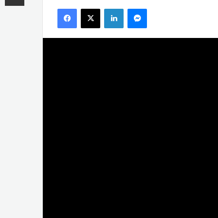
an
Facebook
X
LinkedIn
Messenger
email