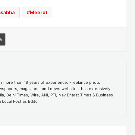
asabha
Meerut
l
Print
ith more than 18 years of experience. Freelance photo
ewspapers, magazines, and news websites, has extensively
dia, Delhi Times, Wire, ANI, PTI, Nav Bharat Times & Business
 Local Post as Editor