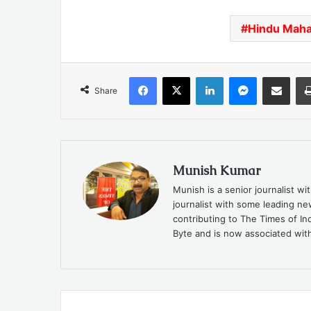
Hindu Mah
Facebook
X
LinkedIn
Messenger
Share via Emai
Share
Munish Kumar
Munish is a senior journalist w
journalist with some leading n
contributing to The Times of In
Byte and is now associated with