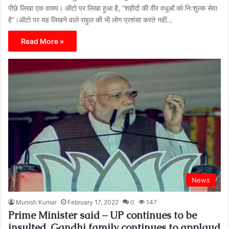
पीछे लिखा एक वाक्य। ऑटो पर लिखा हुआ है, ”शहीदों की वीर वधुओं को निःशुल्क सेवा
है”।ऑटो पर यह लिखने वाले राहुल की भी लोग प्रशंसा करते नहीं…
Read More »
News
Munish Kumar
February 17, 2022
0
147
Prime Minister said – UP continues to be
insulted, Gandhi family continues to applaud