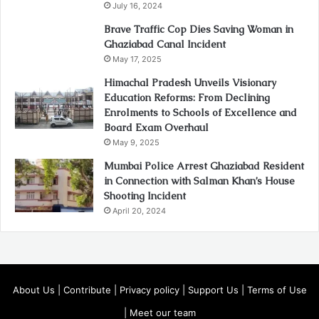
July 16, 2024
Brave Traffic Cop Dies Saving Woman in
Ghaziabad Canal Incident
May 17, 2025
Himachal Pradesh Unveils Visionary
Education Reforms: From Declining
Enrolments to Schools of Excellence and
Board Exam Overhaul
May 9, 2025
Mumbai Police Arrest Ghaziabad Resident
in Connection with Salman Khan’s House
Shooting Incident
April 20, 2024
About Us
|
Contribute
|
Privacy policy
|
Support Us
|
Terms of Use
|
Meet our team