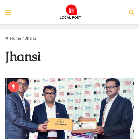
Menu
S
Home
/
Jhansi
Jhansi