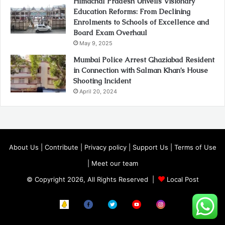
Himachal Pradesh Unveils Visionary
Education Reforms: From Declining
Enrolments to Schools of Excellence and
Board Exam Overhaul
May 9, 2025
Mumbai Police Arrest Ghaziabad Resident
in Connection with Salman Khan’s House
Shooting Incident
April 20, 2024
About Us
|
Contribute
|
Privacy policy
|
Support Us
|
Terms of Use
|
Meet our team
© Copyright 2026, All Rights Reserved |
Local Post
Koo
FB
Twitter
Youtube
Instagram