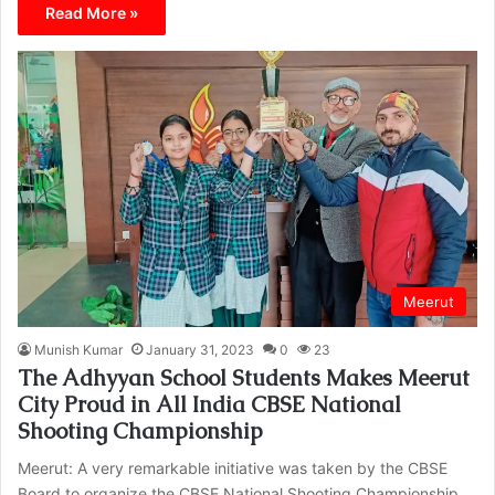
Read More »
Meerut
Munish Kumar
January 31, 2023
0
23
The Adhyyan School Students Makes Meerut
City Proud in All India CBSE National
Shooting Championship
Meerut: A very remarkable initiative was taken by the CBSE
Board to organize the CBSE National Shooting Championship,