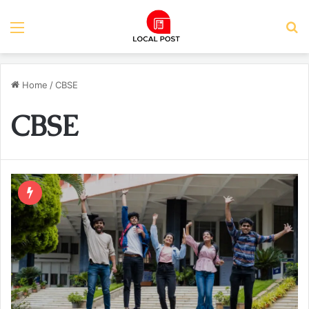
Menu
S
Home
/
CBSE
CBSE