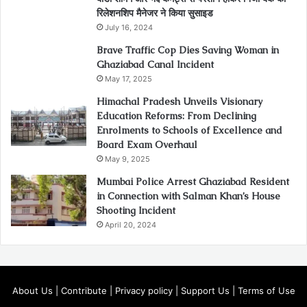
रिलेशनशिप मैनेजर ने किया सुसाइड
July 16, 2024
Brave Traffic Cop Dies Saving Woman in
Ghaziabad Canal Incident
May 17, 2025
Himachal Pradesh Unveils Visionary
Education Reforms: From Declining
Enrolments to Schools of Excellence and
Board Exam Overhaul
May 9, 2025
Mumbai Police Arrest Ghaziabad Resident
in Connection with Salman Khan’s House
Shooting Incident
April 20, 2024
About Us
|
Contribute
|
Privacy policy
|
Support Us
|
Terms of Use