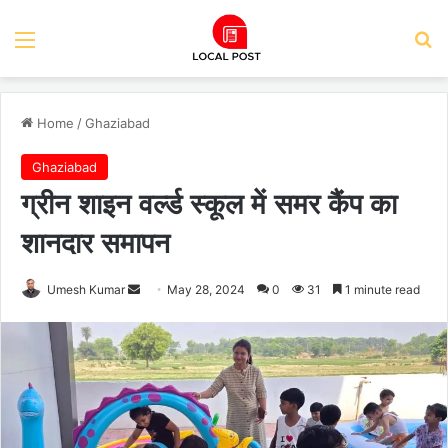
Menu
Se
Home
/
Ghaziabad
Ghaziabad
ग्रीन शाइन वर्ल्ड स्कूल में समर कैंप का
शानदार समापन
Send
Umesh Kumar
May 28, 2024
0
31
1 minute read
an
email