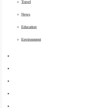
Travel
News
Education
Environment
Koo
FB
Twitter
Youtube
Instagram