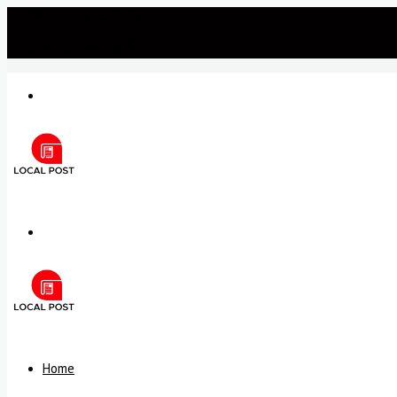
Thursday, July 23 2026
℃
New Delhi
34
Menu
Search
for
Home