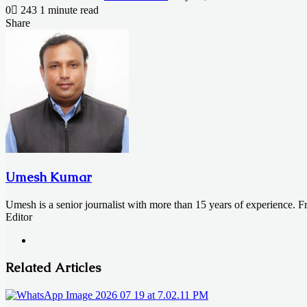
0
243
1 minute read
Facebook
X
LinkedIn
Messenger
Messenger
WhatsApp
Telegram
Share
Facebook
X
LinkedIn
Messenger
Messenger
WhatsApp
Telegram
Share
Print
via
Email
Umesh Kumar
Umesh is a senior journalist with more than 15 years of experience. 
Editor
Website
Related Articles