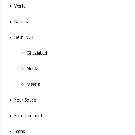
World
National
Delhi NCR
Ghaziabad
Noida
Meerut
Your Space
Entertainment
Icons