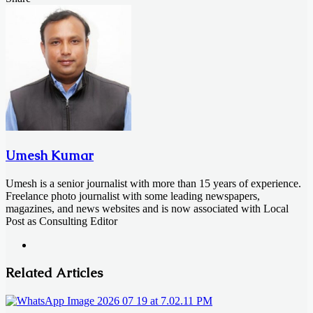
Facebook
X
LinkedIn
Messenger
Messenger
WhatsApp
Telegram
Share
Print
via
Email
Umesh Kumar
Umesh is a senior journalist with more than 15 years of experience.
Freelance photo journalist with some leading newspapers,
magazines, and news websites and is now associated with Local
Post as Consulting Editor
Website
Related Articles