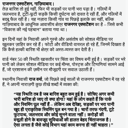
राजनगर एक्सटेंशन, गाज़ियाबाद।
तेज़ बारिश तो हुई नहीं, फिर भी सड़कों पर पानी भरा पड़ा है। गलियों में
जलभराव है, टूटी-फूटी सड़कें किसी दुर्घटना को दावत दे रही हैं, और गलियों में
बदबू फैल रही है। यह नज़ारा किसी गांव या पिछड़े इलाके का नहीं, बल्कि
गाज़ियाबाद के आधुनिक आवासीय क्षेत्र
राजनगर एक्सटेंशन
का है – जिसे कभी
“विकास की नई पहचान” बताया गया था।
इन दिनों यहां के निवासी अपने गुस्से और असंतोष को सोशल मीडिया पर
खुलकर ज़ाहिर कर रहे हैं। फोटो और वीडियो वायरल हो रहे हैं, जिनमें दिखता है
कि कैसे हल्की बारिश भी क्षेत्र को अस्त-व्यस्त कर देती है।
वार्ड नंबर 50 की स्थिति खासतौर पर चिंता का विषय बनी हुई है। सड़कों पर भरे
पानी को लेकर सोशल मीडिया पर कई मीम्स, पोस्ट्स और टिप्पणियां सामने आई
हैं, जो प्रशासन की ज़मीन पर मौजूदगी पर सवाल उठाती हैं।
स्थानीय निवासी
राज वर्मा
, जो पिछले कई सालों से राजनगर एक्सटेंशन में रह रहे
हैं, ने अपनी नाराज़गी कुछ तीखे शब्दों में व्यक्त की:
“यह स्थिति तब है जब बारिश बहुत कम हुई है। सोचिए अगर कभी
भारी बारिश हो जाए तो क्या होगा? यहां के लोग कहते हैं कि पार्क
और स्विमिंग पूल नहीं हैं – लेकिन अब देखिए, सड़कों पर भरा पानी
खुद ही प्राकृतिक स्विमिंग पूल बन गया है। चारों तरफ गंदगी, टूटे
फुटपाथ, जलभराव और कोई सुनने वाला नहीं। करोड़ों की
वसूली होने के बावजूद सुविधाओं की हालत बेहद चिंताजनक है।
ऐसा लगता है जैसे कोई विभाग यहां काम करना ही नहीं चाहता।”