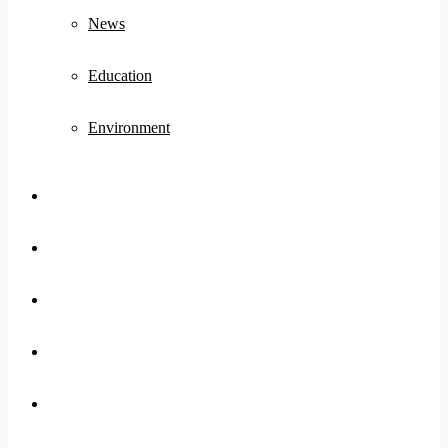
News
Education
Environment
Koo
FB
Twitter
Youtube
Instagram