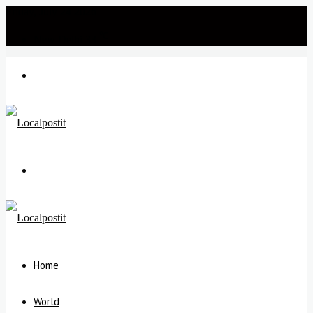
Friday, July 24 2026
℃
New Delhi
33
Menu
Search
for
Home
World