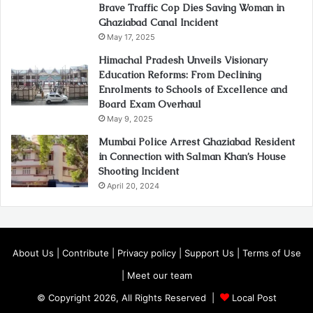
Brave Traffic Cop Dies Saving Woman in
Ghaziabad Canal Incident
May 17, 2025
Himachal Pradesh Unveils Visionary
Education Reforms: From Declining
Enrolments to Schools of Excellence and
Board Exam Overhaul
May 9, 2025
Mumbai Police Arrest Ghaziabad Resident
in Connection with Salman Khan’s House
Shooting Incident
April 20, 2024
About Us
|
Contribute
|
Privacy policy
|
Support Us
|
Terms of Use
|
Meet our team
© Copyright 2026, All Rights Reserved |
Local Post