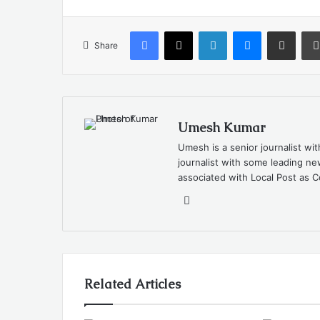
Facebook
X
LinkedIn
Messenger
Share via Email
Share
Umesh Kumar
Umesh is a senior journalist wi
journalist with some leading 
associated with Local Post as C
Website
Related Articles