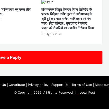
 ‘गाजियाबाद ब्लू कब्स लीग
पश्चिमांचल विद्युत वितरण निगम लिमिटेड के
ंभ
प्रबन्ध निदेशक रवीश गुप्ता ने गाजियाबाद के
श्री दुधेश्वर नाथ मन्दिर, साहिबाबाद एवं गंग
6
नहर (छोटा हरिद्वार), मुरादनगर मे कॉवड
यात्रा की तैयारियों का स्थलीन निरीक्षण किया
July 18, 2026
ve a Reply
t Us
|
Contribute
|
Privacy policy
|
Support Us
|
Terms of Use
|
Meet our
© Copyright 2026, All Rights Reserved |
Local Post
Koo
FB
Twitter
Youtube
Instagram