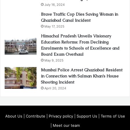
July 16, 2024
Brave Traffic Cop Dies Saving Woman in
Ghaziabad Canal Incident
May 17, 2025
Himachal Pradesh Unveils Visionary
Education Reforms: From Declining
Enrolments to Schools of Excellence and
Board Exam Overhaul
May 9, 2025
Mumbai Police Arrest Ghaziabad Resident
in Connection with Salman Khan’s House
Shooting Incident
April 20, 2024
About Us
|
Contribute
|
Privacy policy
|
Support Us
|
Terms of Use
|
Meet our team