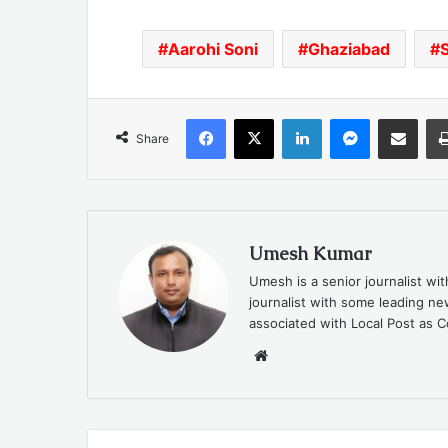
Aarohi Soni
Ghaziabad
Facebook
X
LinkedIn
Messenger
Share via Emai
Share
Umesh Kumar
Umesh is a senior journalist wi
journalist with some leading 
associated with Local Post as C
Website