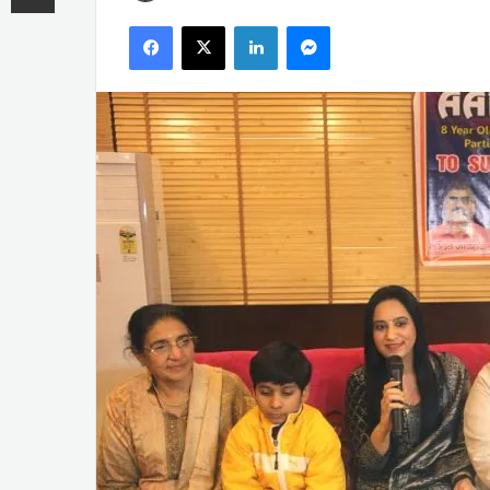
an
Facebook
X
LinkedIn
Messenger
email