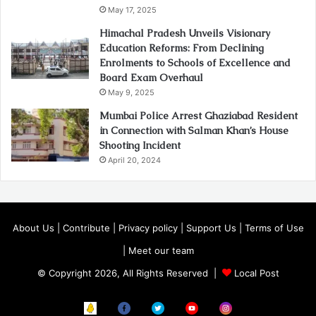
May 17, 2025
Himachal Pradesh Unveils Visionary
Education Reforms: From Declining
Enrolments to Schools of Excellence and
Board Exam Overhaul
May 9, 2025
Mumbai Police Arrest Ghaziabad Resident
in Connection with Salman Khan’s House
Shooting Incident
April 20, 2024
About Us
|
Contribute
|
Privacy policy
|
Support Us
|
Terms of Use
|
Meet our team
© Copyright 2026, All Rights Reserved |
Local Post
Koo
FB
Twitter
Youtube
Instagram