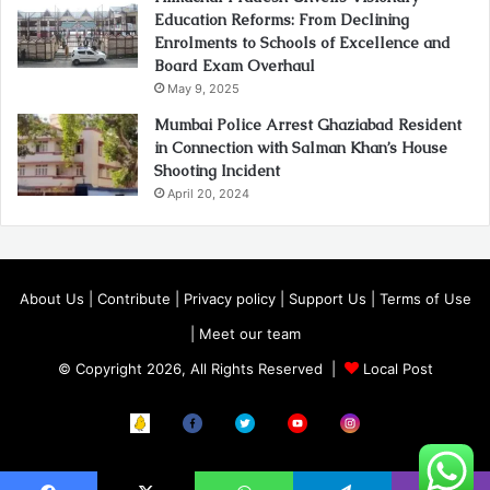
Education Reforms: From Declining
Enrolments to Schools of Excellence and
Board Exam Overhaul
May 9, 2025
Mumbai Police Arrest Ghaziabad Resident
in Connection with Salman Khan’s House
Shooting Incident
April 20, 2024
About Us
|
Contribute
|
Privacy policy
|
Support Us
|
Terms of Use
|
Meet our team
© Copyright 2026, All Rights Reserved |
Local Post
Koo
FB
Twitter
Youtube
Instagram