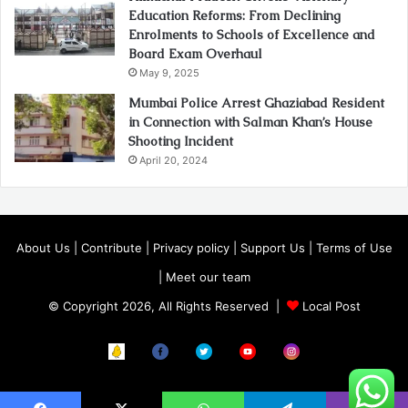
Education Reforms: From Declining
Enrolments to Schools of Excellence and
Board Exam Overhaul
May 9, 2025
Mumbai Police Arrest Ghaziabad Resident
in Connection with Salman Khan’s House
Shooting Incident
April 20, 2024
About Us
|
Contribute
|
Privacy policy
|
Support Us
|
Terms of Use
|
Meet our team
© Copyright 2026, All Rights Reserved |
Local Post
Koo
FB
Twitter
Youtube
Instagram