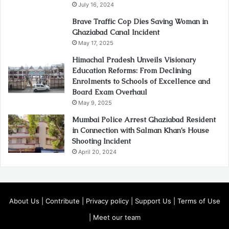
July 16, 2024
Brave Traffic Cop Dies Saving Woman in
Ghaziabad Canal Incident
May 17, 2025
Himachal Pradesh Unveils Visionary
Education Reforms: From Declining
Enrolments to Schools of Excellence and
Board Exam Overhaul
May 9, 2025
Mumbai Police Arrest Ghaziabad Resident
in Connection with Salman Khan’s House
Shooting Incident
April 20, 2024
About Us
|
Contribute
|
Privacy policy
|
Support Us
|
Terms of Use
|
Meet our team