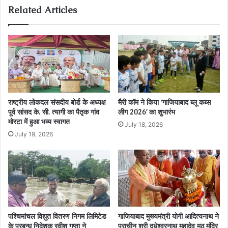
Related Articles
राष्ट्रीय लोकदल संसदीय बोर्ड के अध्यक्ष
मैरी कॉम ने किया ‘गाजियाबाद ब्लू कब्स
पूर्व सांसद के. सी. त्यागी का पैतृक गांव
लीग 2026’ का शुभारंभ
मोरटा में हुआ भव्य स्वागत
July 18, 2026
July 19, 2026
पश्चिमांचल विद्युत वितरण निगम लिमिटेड
गाजियाबाद मुख्यमंत्री योगी आदित्यनाथ ने
के प्रबन्ध निदेशक रवीश गुप्ता ने
प्राचीन श्री दूधेश्वरनाथ महादेव मठ मंदिर