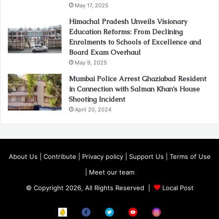
May 17, 2025
Himachal Pradesh Unveils Visionary
Education Reforms: From Declining
Enrolments to Schools of Excellence and
Board Exam Overhaul
May 9, 2025
Mumbai Police Arrest Ghaziabad Resident
in Connection with Salman Khan’s House
Shooting Incident
April 20, 2024
About Us
|
Contribute
|
Privacy policy
|
Support Us
|
Terms of Use
|
Meet our team
© Copyright 2026, All Rights Reserved |
Local Post
Koo
FB
Twitter
Youtube
Instagram