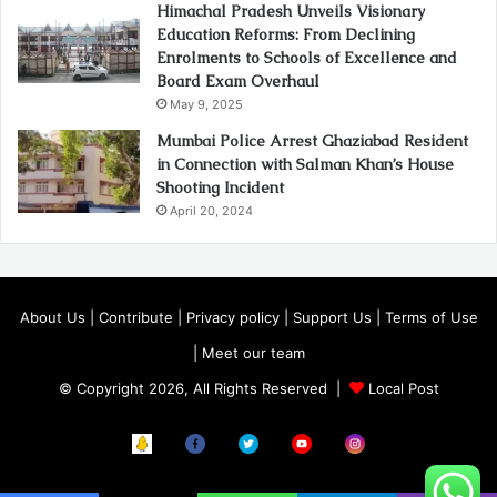
Himachal Pradesh Unveils Visionary
Education Reforms: From Declining
Enrolments to Schools of Excellence and
Board Exam Overhaul
May 9, 2025
Mumbai Police Arrest Ghaziabad Resident
in Connection with Salman Khan’s House
Shooting Incident
April 20, 2024
About Us
|
Contribute
|
Privacy policy
|
Support Us
|
Terms of Use
|
Meet our team
© Copyright 2026, All Rights Reserved |
Local Post
Koo
FB
Twitter
Youtube
Instagram