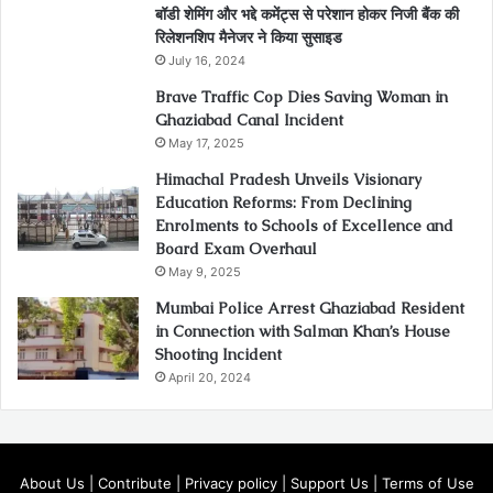
बॉडी शेमिंग और भद्दे कमेंट्स से परेशान होकर निजी बैंक की
रिलेशनशिप मैनेजर ने किया सुसाइड
July 16, 2024
Brave Traffic Cop Dies Saving Woman in
Ghaziabad Canal Incident
May 17, 2025
Himachal Pradesh Unveils Visionary
Education Reforms: From Declining
Enrolments to Schools of Excellence and
Board Exam Overhaul
May 9, 2025
Mumbai Police Arrest Ghaziabad Resident
in Connection with Salman Khan’s House
Shooting Incident
April 20, 2024
About Us
|
Contribute
|
Privacy policy
|
Support Us
|
Terms of Use