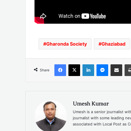
Gharonda Society
Ghaziabad
Facebook
X
LinkedIn
Messenger
Share via Emai
Share
Umesh Kumar
Umesh is a senior journalist wi
journalist with some leading 
associated with Local Post as C