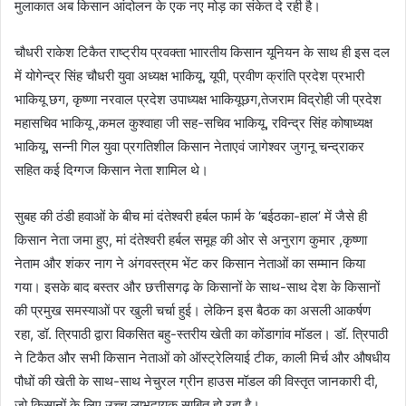
मुलाकात अब किसान आंदोलन के एक नए मोड़ का संकेत दे रही है।
चौधरी राकेश टिकैत राष्ट्रीय प्रवक्ता भाारतीय किसान यूनियन के साथ ही इस दल
में योगेन्द्र सिंह चौधरी युवा अध्यक्ष भाकियू, यूपी, प्रवीण क्रांति प्रदेश प्रभारी
भाकियू छग, कृष्णा नरवाल प्रदेश उपाध्यक्ष भाकियूछग,तेजराम विद्रोही जी प्रदेश
महासचिव भाकियू ,कमल कुश्वाहा जी सह-सचिव भाकियू, रविन्द्र सिंह कोषाध्यक्ष
भाकियू, सन्नी गिल युवा प्रगतिशील किसान नेताएवं जागेश्वर जुगनू चन्द्राकर
सहित कई दिग्गज किसान नेता शामिल थे।
सुबह की ठंडी हवाओं के बीच मां दंतेश्वरी हर्बल फार्म के ‘बईठका-हाल’ में जैसे ही
किसान नेता जमा हुए, मां दंतेश्वरी हर्बल समूह की ओर से अनुराग कुमार ,कृष्णा
नेताम और शंकर नाग ने अंगवस्त्रम भेंट कर किसान नेताओं का सम्मान किया
गया। इसके बाद बस्तर और छत्तीसगढ़ के किसानों के साथ-साथ देश के किसानों
की प्रमुख समस्याओं पर खुली चर्चा हुई। लेकिन इस बैठक का असली आकर्षण
रहा, डॉ. त्रिपाठी द्वारा विकसित बहु-स्तरीय खेती का कोंडागांव मॉडल। डॉ. त्रिपाठी
ने टिकैत और सभी किसान नेताओं को ऑस्ट्रेलियाई टीक, काली मिर्च और औषधीय
पौधों की खेती के साथ-साथ नेचुरल ग्रीन हाउस मॉडल की विस्तृत जानकारी दी,
जो किसानों के लिए उच्च लाभदायक साबित हो रहा है।