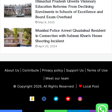
Himachal Pradesh Unveils Visionary
Education Reforms: From Declining
Enrolments to Schools of Excellence and
Board Exam Overhaul
May 9, 2025
Mumbai Police Arrest Ghaziabad Resident
in Connection with Salman Khan’s House
Shooting Incident
April 20, 2024
About Us
|
Contribute
|
Privacy policy
|
Support Us
|
Terms of Use
|
Meet our team
© Copyright 2026, All Rights Reserved |
Local Post
Koo
FB
Twitter
Youtube
Instagram